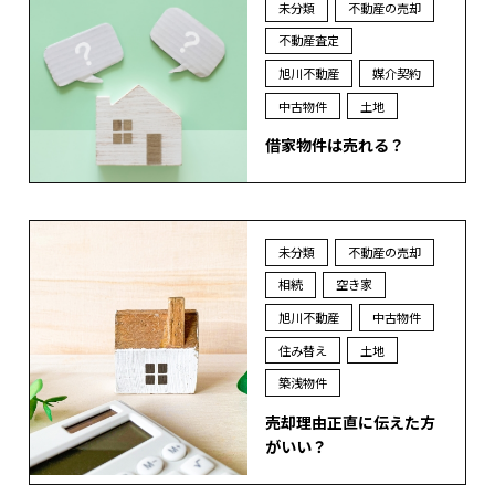
未分類
不動産の売却
不動産査定
旭川不動産
媒介契約
中古物件
土地
借家物件は売れる？
未分類
不動産の売却
相続
空き家
旭川不動産
中古物件
住み替え
土地
築浅物件
売却理由正直に伝えた方
がいい？