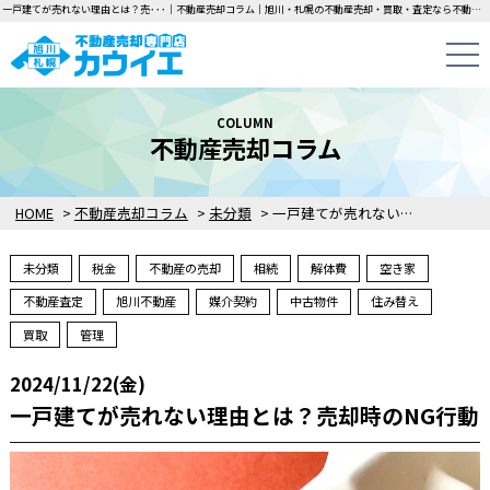
一戸建てが売れない理由とは？売･･･｜不動産売却コラム｜旭川・札幌の不動産売却・買取・査定なら不動産売却専門店カウイエにお任せください！中古一戸建て・マンション・土地の即日無料査定・即金買取を行っています！
COLUMN
不動産売却コラム
HOME
>
不動産売却コラム
>
未分類
>
一戸建てが売れない理由とは？売却時のNG行動
未分類
税金
不動産の売却
相続
解体費
空き家
不動産査定
旭川不動産
媒介契約
中古物件
住み替え
買取
管理
2024/11/22(金)
一戸建てが売れない理由とは？売却時のNG行動