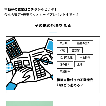
不動産の査定はコチラ
からどうぞ！
今なら査定+来場でクオカードプレゼント中です♪
その他の記事を見る
未分類
不動産の売却
相続
空き家
旭川不動産
中古物件
住み替え
土地
築浅物件
根抵当権付きの不動産売
却はどう進める？