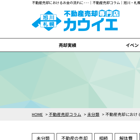
不動産売却におけるお金の流れに･･･｜不動産売却コラム｜旭川・
売却実績
イベン
旭川市
札幌市
全て
HOME
>
不動産売却コラム
>
未分類
>
不動産売却におけ
未分類
不動産の売却
相続
解体費