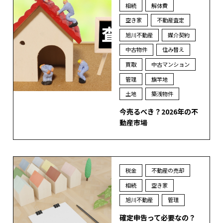
相続
解体費
空き家
不動産査定
旭川不動産
媒介契約
中古物件
住み替え
買取
中古マンション
管理
旗竿地
土地
築浅物件
今売るべき？2026年の不
動産市場
税金
不動産の売却
相続
空き家
旭川不動産
管理
確定申告って必要なの？