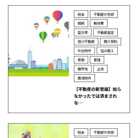
税金
不動産の売却
相続
解体費
空き家
不動産査定
旭川不動産
媒介契約
中古物件
住み替え
買取
管理
旗竿地
土地
築浅物件
【不動産の新常識】知ら
なかったでは済まされ
な…
税金
不動産の売却