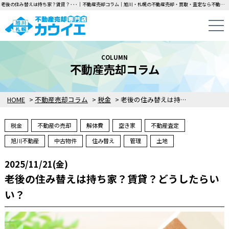
老後の住み替えは持ち家？賃貸？･･･｜不動産売却コラム｜旭川・札幌の不動産売却・買取・査定なら不動産売却専門店カウイエにお任せください！中古一戸建て・マンション・土地の即日無料査定・即金買取を行っています！
COLUMN
不動産売却コラム
HOME
>
不動産売却コラム
>
税金
>
老後の住み替えは持ち家？賃貸？どうしたらいい？
税金
不動産の売却
解体費
空き家
不動産査定
旭川不動産
中古物件
住み替え
管理
土地
2025/11/21(金)
老後の住み替えは持ち家？賃貸？どうしたらい
い？