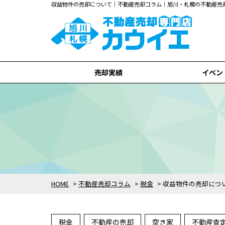
収益物件の売却について｜不動産売却コラム｜旭川・札幌の不動産売
売却実績
イベン
旭川市
札幌市
全て
HOME
>
不動産売却コラム
>
税金
>
収益物件の売却につ
税金
不動産の売却
空き家
不動産査