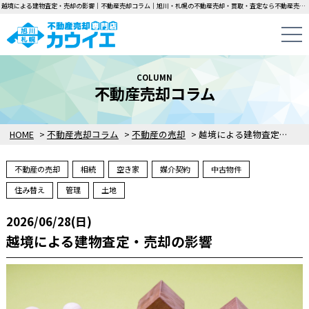
越境による建物査定・売却の影響｜不動産売却コラム｜旭川・札幌の不動産売却・買取・査定なら不動産売却専門店カウイエにお任せください！中古一戸建て・マンション・土地の即日無料査定・即金買取を行っています！
COLUMN
不動産売却コラム
HOME
>
不動産売却コラム
>
不動産の売却
>
越境による建物査定・売却の影響
不動産の売却
相続
空き家
媒介契約
中古物件
住み替え
管理
土地
2026/06/28(日)
越境による建物査定・売却の影響