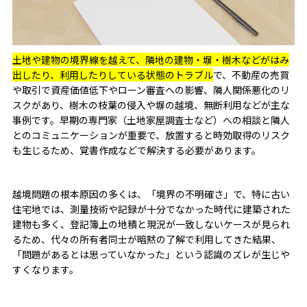
土地や建物の境界線を越えて、隣地の建物・塀・樹木などがはみ
出したり、利用したりしている状態のトラブル
で、不動産の売買
や取引で資産価値低下やローン審査への影響、隣人関係悪化のリ
スクがあり、樹木の枝葉の侵入や塀の越境、無断利用などが主な
事例です。早期の専門家（土地家屋調査士など）への相談と隣人
とのコミュニケーションが重要で、放置すると時効取得のリスク
も生じるため、覚書作成などで解決する必要があります。
越境問題の根本原因の多くは、「境界の不明確さ」で、特に古い
住宅地では、測量技術や記録が十分でなかった時代に建築された
建物も多く、登記簿上の地積と現況が一致しないケースが見られ
るため、代々の所有者同士が暗黙の了解で利用してきた結果、
「問題があるとは思っていなかった」という認識のズレが生じや
すくなります。