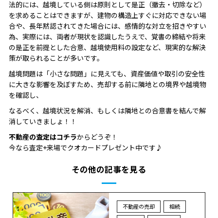
法的には、越境している側は原則として是正（撤去・切除など）
を求めることはできますが、建物の構造上すぐに対応できない場
合や、長年黙認されてきた場合には、感情的な対立を招きやすい
為、実際には、両者が現状を認識したうえで、覚書の締結や将来
の是正を前提とした合意、越境使用料の設定など、現実的な解決
策が取られることが多いです。
越境問題は「小さな問題」に見えても、資産価値や取引の安全性
に大きな影響を及ぼすため、売却する前に隣地との境界や越境物
を確認し、
なるべく、越境状況を解消、もしくは隣地との合意書を結んで解
消していきましょ！！
不動産の査定はコチラ
からどうぞ！
今なら査定+来場でクオカードプレゼント中です♪
その他の記事を見る
不動産の売却
相続