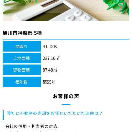
旭川市神楽岡 S様
間取り
4ＬＤＫ
土地面積
227.16㎡
建物面積
87.48㎡
築年数
築55年
お客様の声
弊社に不動産の売却をお任せいただいた理由は？
会社の信用・担当者の対応