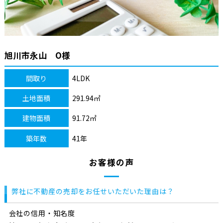
旭川市永山 O様
間取り
4LDK
土地面積
291.94㎡
建物面積
91.72㎡
築年数
41年
お客様の声
弊社に不動産の売却をお任せいただいた理由は？
会社の信用・知名度