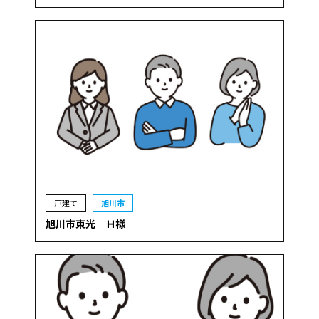
戸建て
旭川市
旭川市東光 Ｈ様