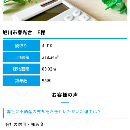
旭川市春光台 E様
間取り
4LDK
土地面積
318.34㎡
建物面積
88.02㎡
築年数
58年
お客様の声
弊社に不動産の売却をお任せいただいた理由は？
会社の信用・知名度