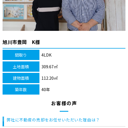
旭川市豊岡 K様
間取り
4LDK
土地面積
309.67㎡
建物面積
112.20㎡
築年数
40年
お客様の声
弊社に不動産の売却をお任せいただいた理由は？