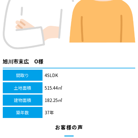
旭川市末広 O様
間取り
4SLDK
土地面積
515.44㎡
建物面積
182.25㎡
築年数
37年
お客様の声