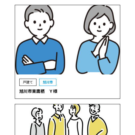
戸建て
旭川市
旭川市東鷹栖 Ｙ様