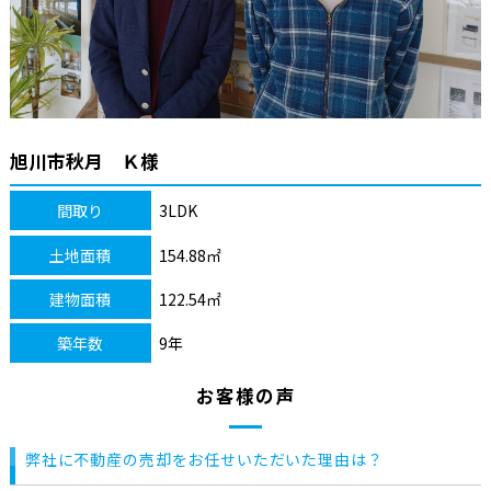
旭川市秋月 Ｋ様
間取り
3LDK
土地面積
154.88㎡
建物面積
122.54㎡
築年数
9年
お客様の声
弊社に不動産の売却をお任せいただいた理由は？