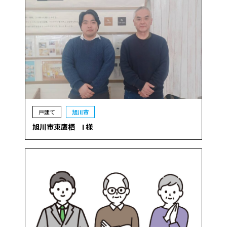
戸建て
旭川市
旭川市東鷹栖 I 様