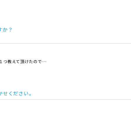
すか？
つ１つ教えて頂けたので…
。
かせください。