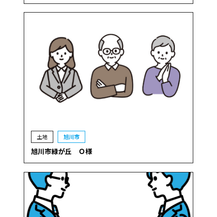
土地
旭川市
旭川市緑が丘 Ｏ様