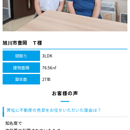
旭川市豊岡 Ｔ様
間取り
3LDK
建物面積
76.56㎡
築年数
27年
お客様の声
弊社に不動産の売却をお任せいただいた理由は？
知名度で