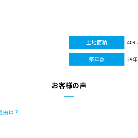
土地面積
409
築年数
29年
お客様の声
理由は？