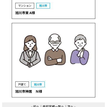
マンション
旭川市
旭川市東 A様
戸建て
旭川市
旭川市神居 Ｎ様
前へ
売却実績一覧へ
次へ