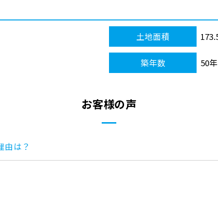
土地面積
173
築年数
50年
お客様の声
理由は？