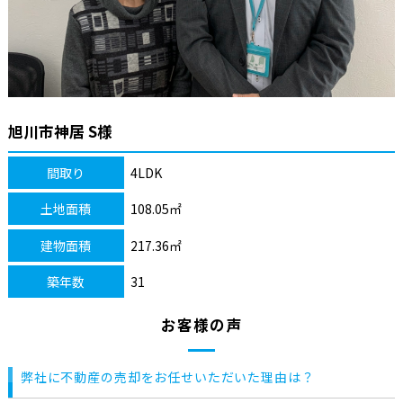
旭川市神居 S様
間取り
4LDK
土地面積
108.05㎡
建物面積
217.36㎡
築年数
31
お客様の声
弊社に不動産の売却をお任せいただいた理由は？