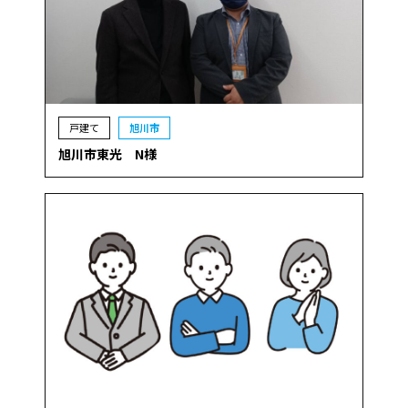
戸建て
旭川市
旭川市東光 N様