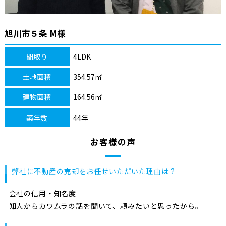
旭川市５条 M様
間取り
4LDK
土地面積
354.57㎡
建物面積
164.56㎡
築年数
44年
お客様の声
弊社に不動産の売却をお任せいただいた理由は？
会社の信用・知名度
知人からカワムラの話を聞いて、頼みたいと思ったから。