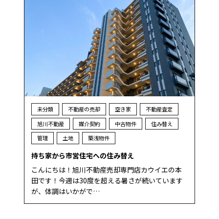
未分類
不動産の売却
空き家
不動産査定
旭川不動産
媒介契約
中古物件
住み替え
管理
土地
築浅物件
持ち家から市営住宅への住み替え
こんにちは！旭川不動産売却専門店カウイエの本
田です！今週は30度を超える暑さが続いています
が、体調はいかがで…