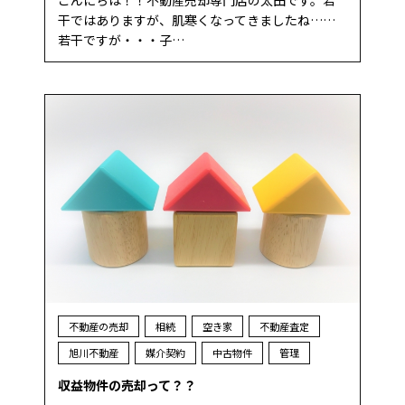
干ではありますが、肌寒くなってきましたね……
若干ですが・・・子…
不動産の売却
相続
空き家
不動産査定
旭川不動産
媒介契約
中古物件
管理
収益物件の売却って？？