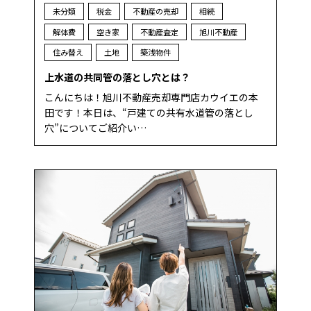
未分類
税金
不動産の売却
相続
解体費
空き家
不動産査定
旭川不動産
住み替え
土地
築浅物件
上水道の共同管の落とし穴とは？
こんにちは！旭川不動産売却専門店カウイエの本
田です！本日は、“戸建ての共有水道管の落とし
穴”についてご紹介い…