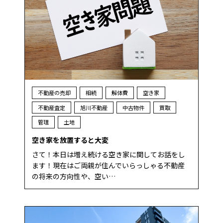
不動産の売却
相続
解体費
空き家
不動産査定
旭川不動産
中古物件
買取
管理
土地
空き家を放置すると大変
さて！本日は増え続ける空き家に関してお話をし
ます！現在はご両親が住んでいらっしゃる不動産
の将来の方向性や、空い…