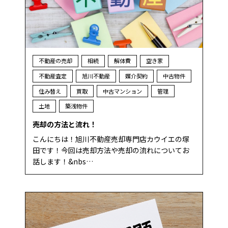
不動産の売却
相続
解体費
空き家
不動産査定
旭川不動産
媒介契約
中古物件
住み替え
買取
中古マンション
管理
土地
築浅物件
売却の方法と流れ！
こんにちは！旭川不動産売却専門店カウイエの塚
田です！今回は売却方法や売却の流れについてお
話します！&nbs…