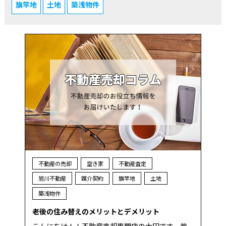
旗竿地
土地
築浅物件
不動産の売却
空き家
不動産査定
旭川不動産
媒介契約
旗竿地
土地
築浅物件
老後の住み替えのメリットとデメリット
こんにちは！！不動産売却専門店の太田です。若