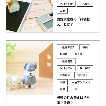
旭川不動産
中古物件
土地
固定資産税の「評価替
え」とは？
不動産の売却
相続
解体費
空き家
不動産査定
旭川不動産
媒介契約
中古物件
住み替え
買取
中古マンション
管理
土地
老後の住み替えは持ち
家？賃貸？