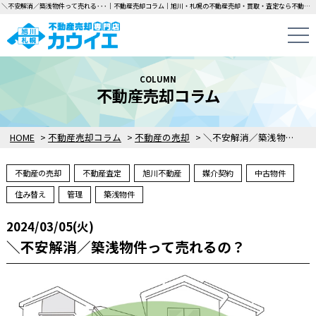
＼不安解消／築浅物件って売れる･･･｜不動産売却コラム｜旭川・札幌の不動産売却・買取・査定なら不動産売却専門店カウイエにお任せください！中古一戸建て・マンション・土地の即日無料査定・即金買取を行っています！
COLUMN
不動産売却コラム
HOME
>
不動産売却コラム
>
不動産の売却
>
＼不安解消／築浅物件って売れるの？
不動産の売却
不動産査定
旭川不動産
媒介契約
中古物件
住み替え
管理
築浅物件
2024/03/05(火)
＼不安解消／築浅物件って売れるの？