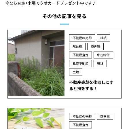
今なら査定+来場でクオカードプレゼント中です♪
その他の記事を見る
不動産の売却
相続
解体費
空き家
不動産査定
中古物件
札幌不動産
管理
土地
不動産売却を後回しにす
ると損をする！
不動産の売却
空き家
不動産査定