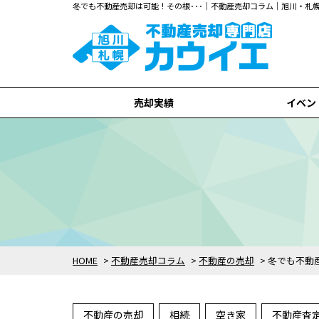
冬でも不動産売却は可能！その根･･･｜不動産売却コラム｜旭川・
売却実績
イベン
旭川市
札幌市
全て
HOME
>
不動産売却コラム
>
不動産の売却
>
冬でも不動
不動産の売却
相続
空き家
不動産査