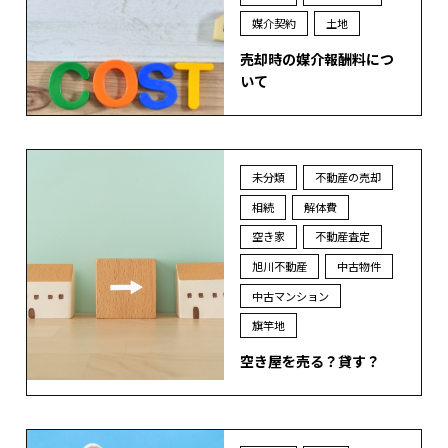
媒介契約
土地
売却時の媒介報酬料につ
いて
未分類
不動産の売却
相続
解体費
空き家
不動産査定
旭川不動産
中古物件
中古マンション
旗竿地
空き屋を売る？貸す？