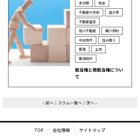
未分類
税金
不動産の売却
空き家
不動産査定
旭川不動産
媒介契約
中古物件
住み替え
管理
土地
築浅物件
抵当権と根抵当権につい
て
前へ
コラム一覧へ
次へ
TOP
会社情報
サイトマップ