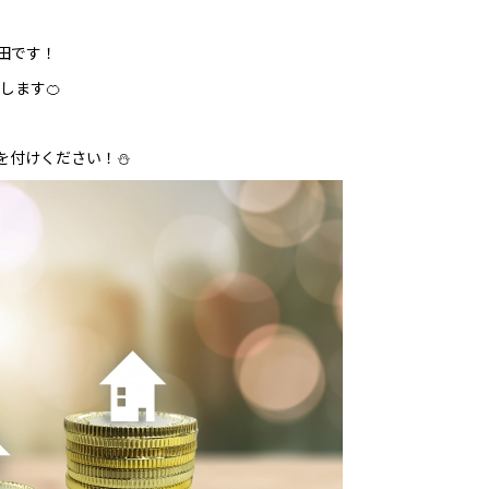
田です！
します🍊
を付けください！⛄