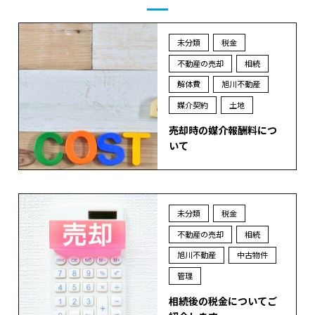
未分類
税金
不動産の売却
相続
解体費
旭川不動産
媒介契約
土地
売却時の媒介報酬料につ
いて
未分類
税金
不動産の売却
相続
旭川不動産
中古物件
管理
相続後の税金についてご