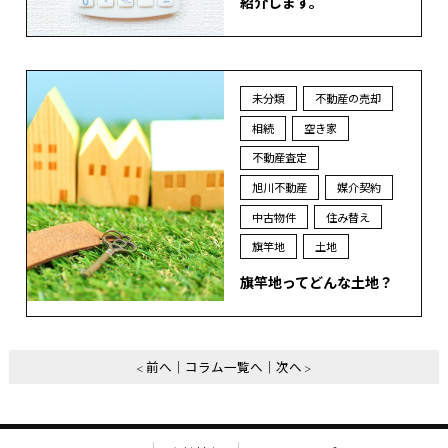
紹介します。
未分類
不動産の売却
相続
空き家
不動産査定
旭川不動産
媒介契約
中古物件
住み替え
旗竿地
土地
旗竿地ってどんな土地？
前へ
コラム一覧へ
次へ