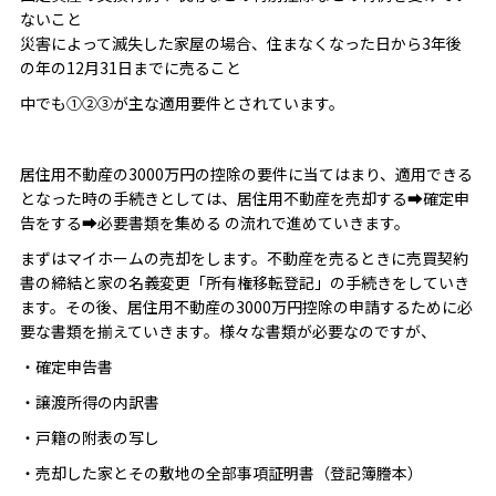
ないこと
災害によって滅失した家屋の場合、住まなくなった日から3年後
の年の12月31日までに売ること
中でも①②③が主な適用要件とされています。
居住用不動産の3000万円の控除の要件に当てはまり、適用できる
となった時の手続きとしては、居住用不動産を売却する➡確定申
告をする➡必要書類を集める の流れで進めていきます。
まずはマイホームの売却をします。不動産を売るときに売買契約
書の締結と家の名義変更「所有権移転登記」の手続きをしていき
ます。その後、居住用不動産の3000万円控除の申請するために必
要な書類を揃えていきます。様々な書類が必要なのですが、
・確定申告書
・譲渡所得の内訳書
・戸籍の附表の写し
・売却した家とその敷地の全部事項証明書（登記簿謄本）