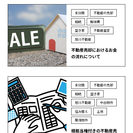
未分類
不動産の売却
相続
解体費
空き家
不動産査定
旭川不動産
不動産売却におけるお金
の流れについて
未分類
不動産の売却
相続
空き家
旭川不動産
中古物件
住み替え
土地
築浅物件
根抵当権付きの不動産売