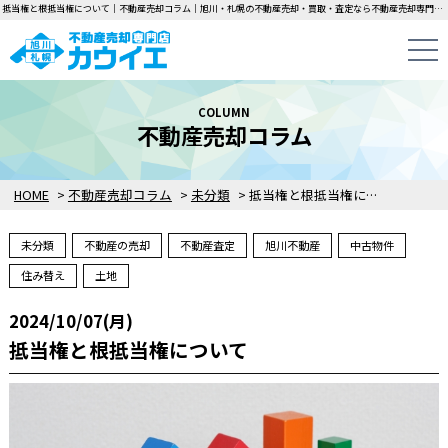
抵当権と根抵当権について｜不動産売却コラム｜旭川・札幌の不動産売却・買取・査定なら不動産売却専門店カウイエにお任せください！中古一戸建て・マンション・土地の即日無料査定・即金買取を行っています！
COLUMN
不動産売却コラム
HOME
>
不動産売却コラム
>
未分類
>
抵当権と根抵当権について
未分類
不動産の売却
不動産査定
旭川不動産
中古物件
住み替え
土地
2024/10/07(月)
抵当権と根抵当権について