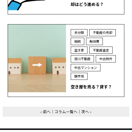
却はどう進める？
未分類
不動産の売却
相続
解体費
空き家
不動産査定
旭川不動産
中古物件
中古マンション
旗竿地
空き屋を売る？貸す？
前へ
コラム一覧へ
次へ