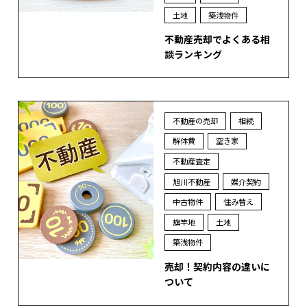
土地
築浅物件
不動産売却でよくある相
談ランキング
不動産の売却
相続
解体費
空き家
不動産査定
旭川不動産
媒介契約
中古物件
住み替え
旗竿地
土地
築浅物件
売却！契約内容の違いに
ついて