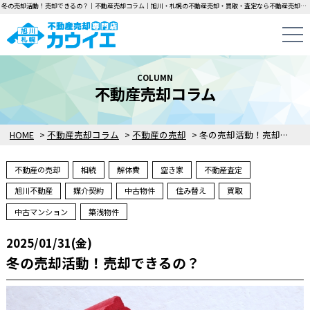
冬の売却活動！売却できるの？｜不動産売却コラム｜旭川・札幌の不動産売却・買取・査定なら不動産売却専門店カウイエにお任せください！中古一戸建て・マンション・土地の即日無料査定・即金買取を行っています！
COLUMN
不動産売却コラム
HOME
>
不動産売却コラム
>
不動産の売却
>
冬の売却活動！売却できるの？
不動産の売却
相続
解体費
空き家
不動産査定
旭川不動産
媒介契約
中古物件
住み替え
買取
中古マンション
築浅物件
2025/01/31(金)
冬の売却活動！売却できるの？