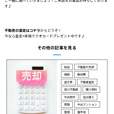
ご一緒に調べていきましょう！ご来店＆お電話お待ちしておりま
す♪
不動産の査定はコチラ
からどうぞ！
今なら査定+来場でクオカードプレゼント中です♪
その他の記事を見る
税金
不動産の売却
相続
解体費
空き家
不動産査定
旭川不動産
媒介契約
中古物件
住み替え
買取
中古マンション
管理
旗竿地