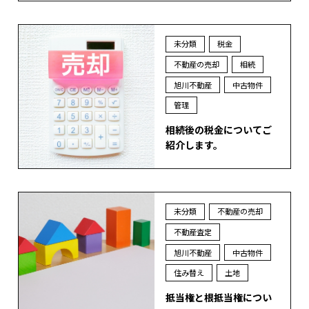
未分類
税金
不動産の売却
相続
旭川不動産
中古物件
管理
相続後の税金についてご
紹介します。
未分類
不動産の売却
不動産査定
旭川不動産
中古物件
住み替え
土地
抵当権と根抵当権につい