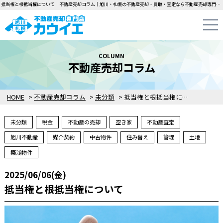
抵当権と根抵当権について｜不動産売却コラム｜旭川・札幌の不動産売却・買取・査定なら不動産売却専門店カウイエにお任せください！中古一戸建て・マンション・土地の即日無料査定・即金買取を行っています！
COLUMN
不動産売却コラム
HOME
>
不動産売却コラム
>
未分類
>
抵当権と根抵当権について
未分類
税金
不動産の売却
空き家
不動産査定
旭川不動産
媒介契約
中古物件
住み替え
管理
土地
築浅物件
2025/06/06(金)
抵当権と根抵当権について