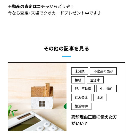
不動産の査定はコチラ
からどうぞ！
今なら査定+来場でクオカードプレゼント中です♪
その他の記事を見る
未分類
不動産の売却
相続
空き家
旭川不動産
中古物件
住み替え
土地
築浅物件
売却理由正直に伝えた方
がいい？