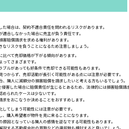
した場合は、契約不適合責任を問われるリスクがあります。
が適合しなかった場合に売主が負う責任です。
損害賠償請求を求める権利があります。
きなリスクを負うことになるため注意しましょう。
に比べて売却価格が下がる傾向があります。
よってさまざまです。
ラブルがあっても好条件で売却できる可能性もあります。
見つからず、売却活動が長引く可能性がある点には注意が必要です。
合、隣人に減額分の損害賠償を請求したいと考える方もいるでしょう。
利を侵害した場合に賠償責任が生じるとあるため、法律的には損害賠償請
認められたケースは少ないです。
請求をおこなうか決めることをおすすめします。
化してしまう可能性には注意が必要です。
し、購入希望者が物件を見に来ることになります。
の原因となっている隣人の感情を逆なでする可能性もあります。
解説する不動産会社の買取などの選択肢も検討すると良いでしょう。