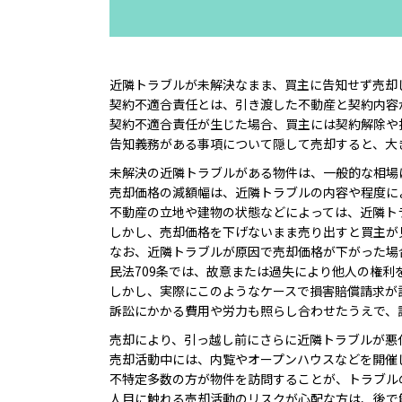
近隣トラブルが未解決なまま、買主に告知せず売却
契約不適合責任とは、引き渡した不動産と契約内容
契約不適合責任が生じた場合、買主には契約解除や
告知義務がある事項について隠して売却すると、大
未解決の近隣トラブルがある物件は、一般的な相場
売却価格の減額幅は、近隣トラブルの内容や程度に
不動産の立地や建物の状態などによっては、近隣ト
しかし、売却価格を下げないまま売り出すと買主が
なお、近隣トラブルが原因で売却価格が下がった場
民法709条では、故意または過失により他人の権
しかし、実際にこのようなケースで損害賠償請求が
訴訟にかかる費用や労力も照らし合わせたうえで、
売却により、引っ越し前にさらに近隣トラブルが悪
売却活動中には、内覧やオープンハウスなどを開催
不特定多数の方が物件を訪問することが、トラブル
人目に触れる売却活動のリスクが心配な方は、後で