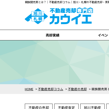
親族間売買とは？｜不動産売却コラム｜旭川・札幌の不動産売却・買
売却実績
イベン
旭川市
札幌市
全て
HOME
>
不動産売却コラム
>
不動産の売却
>
親族間売買
不動産の売却
不動産査定
旭川不動産