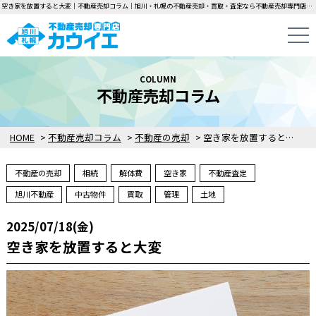
空き家を放置すると大変｜不動産売却コラム｜旭川・札幌の不動産売却・買取・査定なら不動産売却専門店カウイエにお任せください！中古一戸建て・マンション・土地の即日無料査定・即金買取を行っています！
COLUMN
不動産売却コラム
HOME
>
不動産売却コラム
>
不動産の売却
>
空き家を放置すると大変
不動産の売却
相続
解体費
空き家
不動産査定
旭川不動産
中古物件
買取
管理
土地
2025/07/18(金)
空き家を放置すると大変