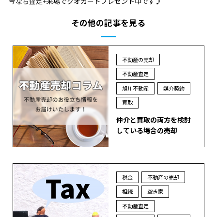
今なら査定+来場でクオカードプレゼント中です♪
その他の記事を見る
不動産の売却
不動産査定
旭川不動産
媒介契約
買取
仲介と買取の両方を検討
している場合の売却
税金
不動産の売却
相続
空き家
不動産査定