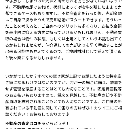
が手放してしまうのが先決と考えられる方も少なくはないようで
す。不動産売却であれば、状態によっては物件を残したままで売
却できるケースもありますし、不動産査定を行った後、売却金額
はご自身で決めたうえで売却活動がスタートできます。そういっ
たことを考えると、ご自身へのメリットも多くなり、支払う金額
を最小限に抑える方向に持っていけるかもしれません。不動産買
取の場合は物件の状態、もしくは土地としてというお話も出てく
るかもしれませんが、仲介通しての売却よりも早く手放すことが
出来る可能性も見えてくるので、ご検討材料として覚えて頂ける
と後々楽になるかもしれません。
いかがでしたか？すべての空き家が上記でお話したように特定空
き家になるわけではないのですが、万が一の場合に備え、放置を
せず管理を徹底することはとても大切なことです。固定資産税等
のお支払いもありますので、将来を見越して、不動産売却や不動
産買取を検討されることもとても大切なことですよ。ご自身の所
有されている不動産に関してお困りの方はぜひ！カウイエにご相
談ください！お待ちしております♪
不動産の査定はコチラ
からどうぞ！