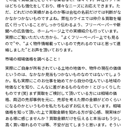
はどちらも強化をしており、様々なニーズにお応えできます。た
だ、どれだけの実績があるのか等は会社の名前だけでは判断がな
かなかつかないものですよね。弊社カウイエでは仲介＆買取を幅
広く行っていることがしっかり伝わるよう、フリーペーパーや新
聞への広告強化、ホームページ上での実績紹介も行っています。
実際にご覧いただいた方から、“よくフリーペーパー上でも見る
ので”や、“よく物件情報載っているので売れるのではと思って連
絡しました”とお声を頂いております。
市場の相場価格を調べること！
実際にご自身が所有されている土地の地価や、物件の現在の価値
というのは、なかなか見当もつかないものなのではないでしょう
か。私も実際にこのお仕事を始めてから自分の住んでいる地域の
地価などを知り、こんなに差があるものなのか！とびっくりした
ものです(笑) まず買取をご検討して頂いている方には相場の価
格、周辺の売却事例を元に、売却を考えた際の金額がどのくらい
になるのかというものを私たちも必ずお伝えをしています。相場
価格を知って頂いた上で買取金額を知れる方が安心感、現実味が
ある様に感じませんか？買取金額だけを伝えると本当はもう少し
高く買い取れるのでは等、不安が出てしまうと思います。そうい