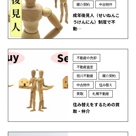
媒介契約
中古物件
成年後見人（せいねんこ
うけんにん）制度で不
動…
不動産の売却
不動産査定
旭川不動産
媒介契約
中古物件
住み替え
買取
札幌不動産
住み替えをするための買
取・仲介