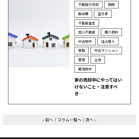
不動産の売却
相続
解体費
空き家
不動産査定
旭川不動産
媒介契約
中古物件
住み替え
買取
中古マンション
管理
土地
築浅物件
家の売却中にやってはい
けないこと・注意すべ
き…
前へ
コラム一覧へ
次へ