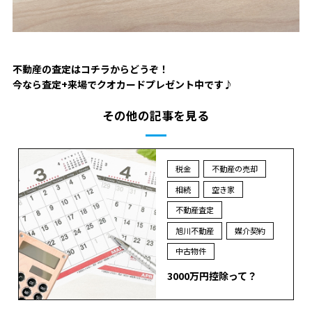
不動産の査定はコチラ
からどうぞ！
今なら査定+来場でクオカードプレゼント中です♪
その他の記事を見る
税金
不動産の売却
相続
空き家
不動産査定
旭川不動産
媒介契約
中古物件
3000万円控除って？