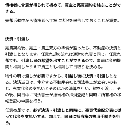
債権者に合意が得られて初めて、買主と売買契約を結ぶことがで
きる。
売却活動中から債権者へ丁寧に状況を報告しておくことが重要。
決済・引渡し
売買契約後、売主・買主双方の準備が整ったら、不動産の決済と
引渡しとなります。任意売却の流れは通常の売買と同じ。任意売
却でも、
引渡し日の希望を出すことができる
ので、事前に金融機
関と相談したうえで買主とも相談して日取りを決める。
物件の明け渡しが必要ですから、
引越し後に決済・引渡し
とな
る。決済当日は、仲介する不動産会社と司法書士が立会いのも
と、売買代金の支払いとそのほかの清算を行い、鍵を引渡し。そ
の後、同日中に司法書士が抵当権の抹消登記と同時に所有権の移
転登記の申請を行う。
任意売却では、
必ず決済・引渡しと同時に、売買代金配分表に従
って代金を支払いする。
加えて、
同日に抵当権の抹消手続きを行
う。