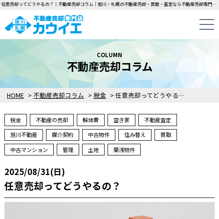
任意売却ってどうやるの？｜不動産売却コラム｜旭川・札幌の不動産売却・買取・査定なら不動産売却専門店カウイエにお任せください！中古一戸建て・マンション・土地の即日無料査定・即金買取を行っています！
COLUMN
不動産売却コラム
HOME
>
不動産売却コラム
>
税金
>
任意売却ってどうやるの？
税金
不動産の売却
解体費
空き家
不動産査定
旭川不動産
媒介契約
中古物件
住み替え
買取
中古マンション
管理
土地
築浅物件
2025/08/31(日)
任意売却ってどうやるの？