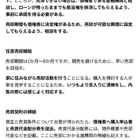
す。ところが、
完済できない場合は、債権者である金融機関と相
談し、ローンが残ったままでも抵当権を抹消してもらえるよう、
事前に承諾を得る必要がある
。
売却期間も債権者に決定権があるため、売却が可能な期間に設定
してもらえるよう、相談をする
。
任意売却開始
売却期間は1か月～6か月ですが、競売を避けるために、早い売却
を目指す。
家に住みながら売却活動を行う
ことになる。購入を検討する人が
家を見学することになるため、
いつもより念入りに清掃をし、内
覧の際には感じよく対応する
。
売買契約の締結
買主と売買条件について合意が得られたら、
債権者へ購入申込書
と売買代金配分表を提出
。売買代金分配表には、物件概要や売却
代金などを記載。ここに売却にかかる諸費用の明細も記入する。