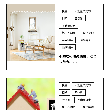
税金
不動産の売却
相続
空き家
不動産査定
旭川不動産
媒介契約
中古物件
住み替え
築浅物件
不動産の販売価格、どう
したら。。。
税金
不動産の売却
相続
解体費
空き家
不動産査定
旭川不動産
媒介契約