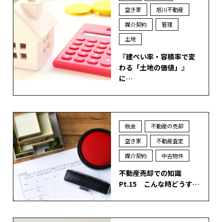
空き家
旭川不動産
媒介契約
管理
土地
『建ぺい率・容積率で変
わる「土地の価値」』
に…
税金
不動産の売却
空き家
不動産査定
媒介契約
中古物件
不動産売却での知識
Pt.15 こんな時どうす…