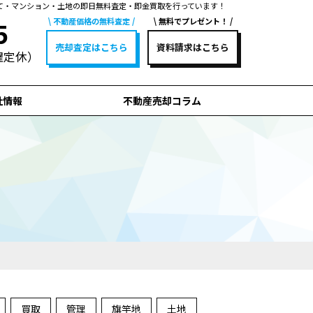
て・マンション・土地の即日無料査定・即金買取を行っています！
不動産価格の無料査定
無料でプレゼント！
5
売却査定はこちら
資料請求はこちら
水曜定休）
社情報
不動産売却コラム
買取
管理
旗竿地
土地