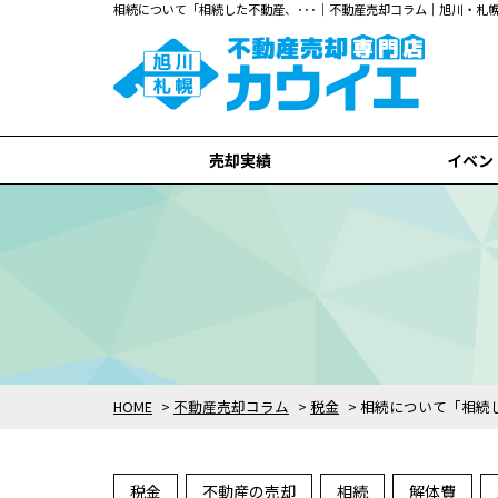
相続について「相続した不動産、･･･｜不動産売却コラム｜旭川・
売却実績
イベン
旭川市
札幌市
全て
HOME
>
不動産売却コラム
>
税金
>
相続について「相続
税金
不動産の売却
相続
解体費