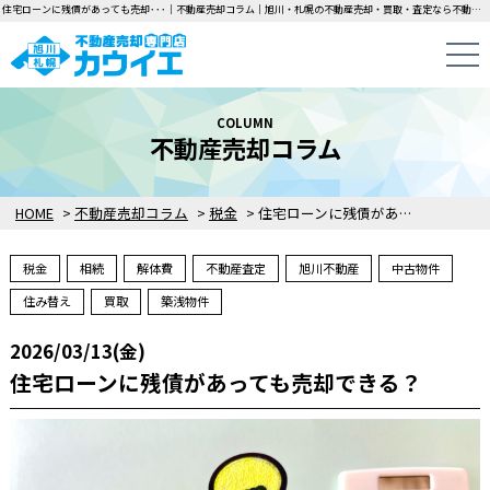
住宅ローンに残債があっても売却･･･｜不動産売却コラム｜旭川・札幌の不動産売却・買取・査定なら不動産売却専門店カウイエにお任せください！中古一戸建て・マンション・土地の即日無料査定・即金買取を行っています！
COLUMN
不動産売却コラム
HOME
>
不動産売却コラム
>
税金
>
住宅ローンに残債があっても売却できる？
税金
相続
解体費
不動産査定
旭川不動産
中古物件
住み替え
買取
築浅物件
2026/03/13(金)
住宅ローンに残債があっても売却できる？