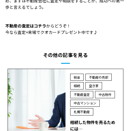
め、まずは不動産会社に査定や相談をすることが、成功への第一
歩と言えるでしょう。
不動産の査定はコチラ
からどうぞ！
今なら査定+来場でクオカードプレゼント中です♪
その他の記事を見る
税金
不動産の売却
相続
空き家
不動産査定
中古物件
中古マンション
札幌不動産
相続した物件を売るため
には…