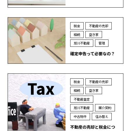
税金
不動産の売却
相続
空き家
旭川不動産
管理
確定申告って必要なの？
税金
不動産の売却
相続
空き家
不動産査定
旭川不動産
媒介契約
中古物件
住み替え
不動産の売却と税金につ