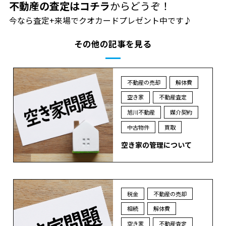
不動産の査定はコチラ
からどうぞ！
今なら査定+来場でクオカードプレゼント中です♪
その他の記事を見る
不動産の売却
解体費
空き家
不動産査定
旭川不動産
媒介契約
中古物件
買取
空き家の管理について
税金
不動産の売却
相続
解体費
空き家
不動産査定