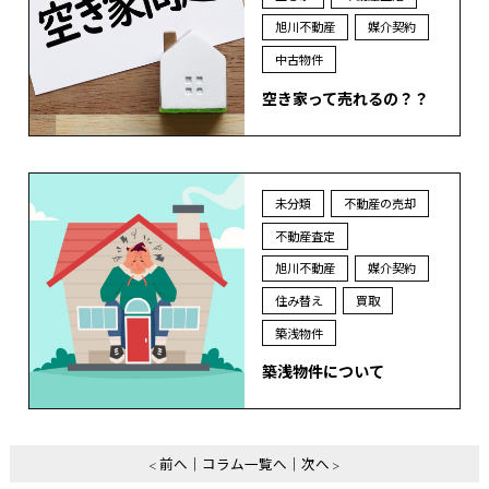
旭川不動産
媒介契約
中古物件
空き家って売れるの？？
未分類
不動産の売却
不動産査定
旭川不動産
媒介契約
住み替え
買取
築浅物件
築浅物件について
前へ
コラム一覧へ
次へ