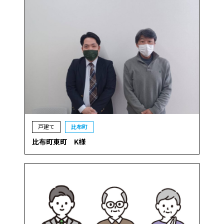
戸建て
比布町
比布町東町 K様