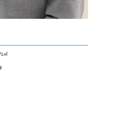
.71㎡
年