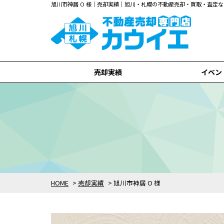
旭川市神居 O 様｜売却実績｜旭川・札幌の不動産売却・買取・査定
売却実績
イベン
旭川市
札幌市
全て
HOME
>
売却実績
>
旭川市神居 O 様