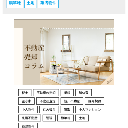
旗竿地
土地
築浅物件
税金
不動産の売却
相続
解体費
空き家
不動産査定
旭川不動産
媒介契約
中古物件
住み替え
買取
中古マンション
札幌不動産
管理
旗竿地
土地
築浅物件