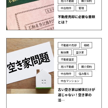
旭川不動産
媒介契約
中古物件
管理
不動産売却に必要な書類
とは？
不動産の売却
相続
解体費
空き家
不動産査定
旭川不動産
媒介契約
中古物件
住み替え
中古マンション
古い空き家は解体だけが
道じゃない！空き家の
活…