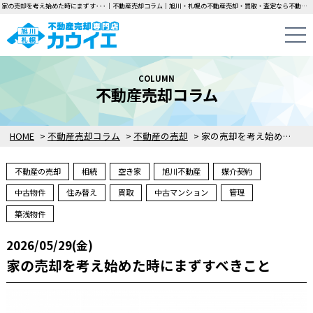
家の売却を考え始めた時にまずす･･･｜不動産売却コラム｜旭川・札幌の不動産売却・買取・査定なら不動産売却専門店カウイエにお任せください！中古一戸建て・マンション・土地の即日無料査定・即金買取を行っています！
COLUMN
不動産売却コラム
HOME
>
不動産売却コラム
>
不動産の売却
>
家の売却を考え始めた時にまずすべきこと
不動産の売却
相続
空き家
旭川不動産
媒介契約
中古物件
住み替え
買取
中古マンション
管理
築浅物件
2026/05/29(金)
家の売却を考え始めた時にまずすべきこと