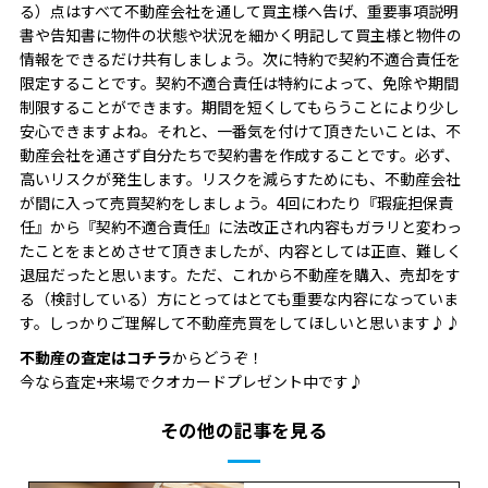
る）点はすべて不動産会社を通して買主様へ告げ、重要事項説明
書や告知書に物件の状態や状況を細かく明記して買主様と物件の
情報をできるだけ共有しましょう。次に特約で契約不適合責任を
限定することです。契約不適合責任は特約によって、免除や期間
制限することがで
きます。期間を短くしてもらうことにより少し
安心できますよね。それと、一番気を付けて頂きたいことは、不
動産会社を通さず自分たちで契約書を作成することです。必ず、
高いリスクが発生します。リスクを減らすためにも、不動産会社
が間に入って売買契約をしましょう。4回にわたり『瑕疵担保責
任』から『契約不適合責任』に法改正され内容もガラリと変わっ
たことをまとめさせて頂きましたが、内容としては正直、難しく
退屈だったと思います。ただ、これから不動産を購入、売却をす
る（検討している）方にとってはとても重要な内容になっていま
す。しっかりご理解して不動産売買をしてほしいと思います♪♪
不動産の査定はコチラ
からどうぞ！
今なら査定+来場でクオカードプレゼント中です♪
その他の記事を見る