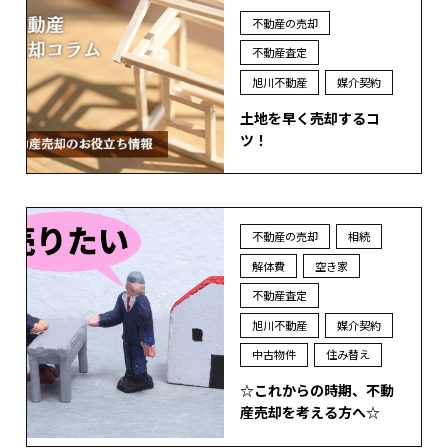
不動産の売却
不動産査定
旭川不動産
媒介契約
土地を早く売却するコ
ツ！
不動産の売却
相続
解体費
空き家
不動産査定
旭川不動産
媒介契約
中古物件
住み替え
☆これからの時期、不動
産売却を考える方へ☆