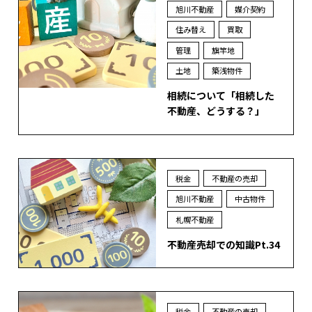
旭川不動産
媒介契約
住み替え
買取
管理
旗竿地
土地
築浅物件
相続について「相続した
不動産、どうする？」
税金
不動産の売却
旭川不動産
中古物件
札幌不動産
不動産売却での知識Pt.34
税金
不動産の売却