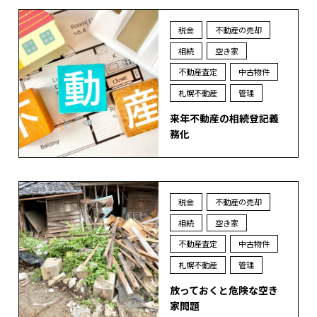
税金
不動産の売却
相続
空き家
不動産査定
中古物件
札幌不動産
管理
来年不動産の相続登記義
務化
税金
不動産の売却
相続
空き家
不動産査定
中古物件
札幌不動産
管理
放っておくと危険な空き
家問題