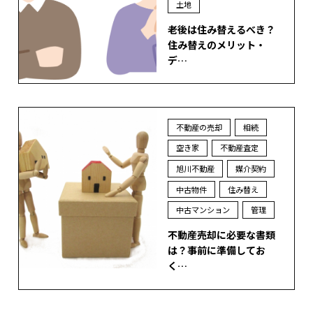
土地
老後は住み替えるべき？
住み替えのメリット・
デ…
不動産の売却
相続
空き家
不動産査定
旭川不動産
媒介契約
中古物件
住み替え
中古マンション
管理
不動産売却に必要な書類
は？事前に準備してお
く…