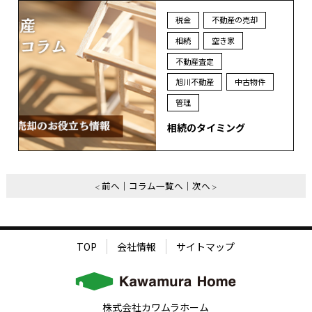
税金
不動産の売却
相続
空き家
不動産査定
旭川不動産
中古物件
管理
相続のタイミング
前へ
コラム一覧へ
次へ
TOP
会社情報
サイトマップ
株式会社カワムラホーム