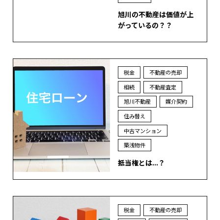
旭川の不動産は価値が上
がっているの？？
税金
不動産の売却
相続
不動産査定
旭川不動産
媒介契約
住み替え
中古マンション
築浅物件
抵当権とは...？
税金
不動産の売却