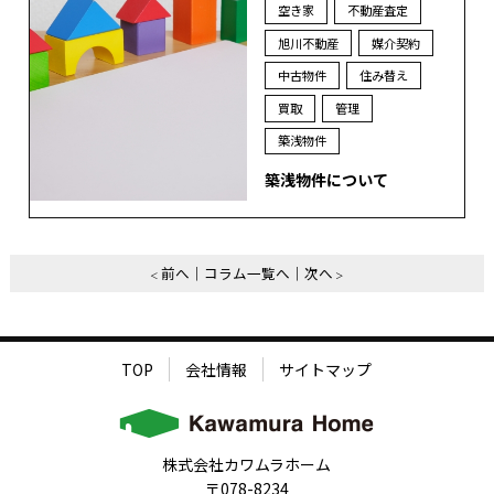
空き家
不動産査定
旭川不動産
媒介契約
中古物件
住み替え
買取
管理
築浅物件
築浅物件について
前へ
コラム一覧へ
次へ
TOP
会社情報
サイトマップ
株式会社カワムラホーム
〒078-8234