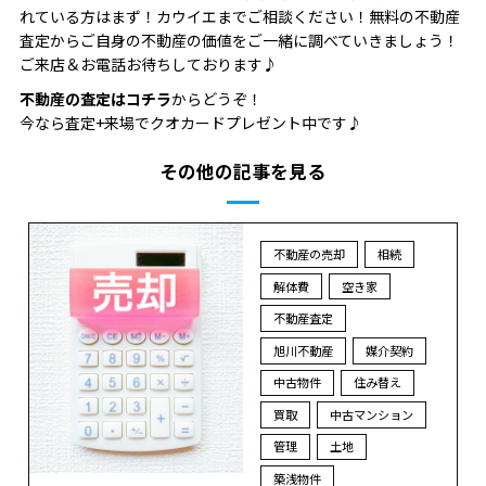
れている方はまず！カウイエまでご相談ください！無料の不動産
査定からご自身の不動産の価値をご一緒に調べていきましょう！
ご来店＆お電話お待ちしております♪
不動産の査定はコチラ
からどうぞ！
今なら査定+来場でクオカードプレゼント中です♪
その他の記事を見る
不動産の売却
相続
解体費
空き家
不動産査定
旭川不動産
媒介契約
中古物件
住み替え
買取
中古マンション
管理
土地
築浅物件