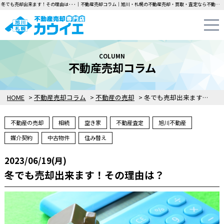
冬でも売却出来ます！その理由は･･･｜不動産売却コラム｜旭川・札幌の不動産売却・買取・査定なら不動産売却専門店カウイエにお任せください！中古一戸建て・マンション・土地の即日無料査定・即金買取を行っています！
COLUMN
不動産売却コラム
HOME
>
不動産売却コラム
>
不動産の売却
>
冬でも売却出来ます！その理由は？
不動産の売却
相続
空き家
不動産査定
旭川不動産
媒介契約
中古物件
住み替え
2023/06/19(月)
冬でも売却出来ます！その理由は？