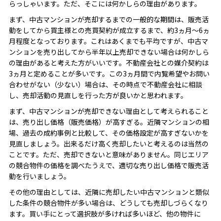
らっしゃいます。ただ、そこには何かしらの理由があります。
まず、中古マンションが売却するまでの一般的な期間は、販売活
動をしてから買主様との売買契約が成立するまで、約3ヵ月～6ヵ
月程度となっております。これはあくまでも平均ですが、中古マ
ンションを売り出してから半年以上売却できない場合は何かしら
の理由があると考えた方がいいです。不動産会社との媒介契約は
3ヵ月と定めることが多いです。この3ヵ月間で内覧希望やお問い
合わせがない（少ない）場合は、その時点で不動産会社に相談
し、売却活動の見直しを行った方が良いかと思われます。
まず、中古マンションが売却できない理由として考えられること
は、売り出し価格（販売価格）が高すぎる。近隣マンションの相
場、過去の成約事例と比較して、その価格設定が高すぎないかを
見直しましょう。出来るだけ高く売却したいと考えるのは当然の
ことです。ただ、売却できないと意味がありません。同じエリア
の競合物件の価格を調べたうえで、適切な売り出し価格で販売活
動を行いましょう。
その他の理由としては、近隣に売却したい中古マンションと類似
した条件の競合物件が多い場合は、どうしても売却しづらくなり
ます。買い手にとって選択肢が多ければ多いほど、他の物件に