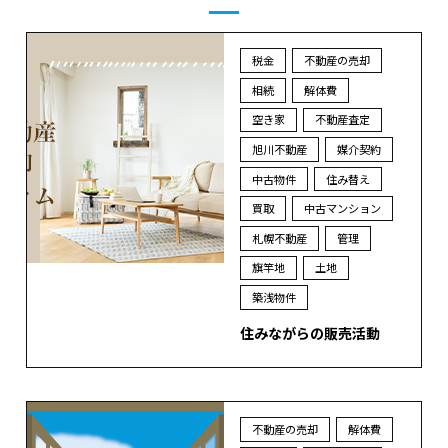
税金
不動産の売却
相続
解体費
空き家
不動産査定
旭川不動産
媒介契約
中古物件
住み替え
買取
中古マンション
札幌不動産
管理
旗竿地
土地
築浅物件
住みながらの販売活動
不動産の売却
解体費