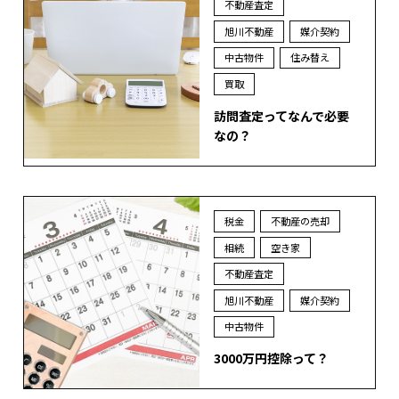
不動産査定
旭川不動産
媒介契約
中古物件
住み替え
買取
訪問査定ってなんで必要
なの？
税金
不動産の売却
相続
空き家
不動産査定
旭川不動産
媒介契約
中古物件
3000万円控除って？