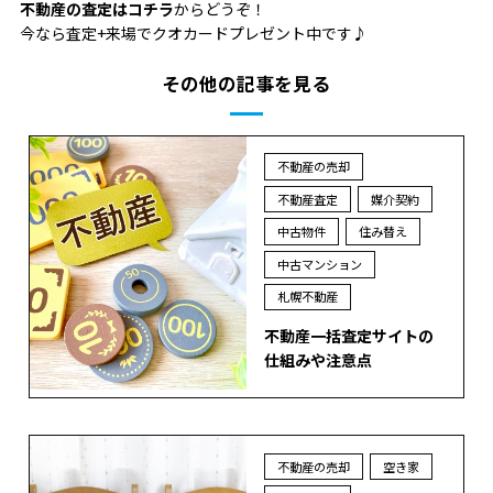
不動産の査定はコチラ
からどうぞ！
今なら査定+来場でクオカードプレゼント中です♪
その他の記事を見る
不動産の売却
不動産査定
媒介契約
中古物件
住み替え
中古マンション
札幌不動産
不動産一括査定サイトの
仕組みや注意点
不動産の売却
空き家