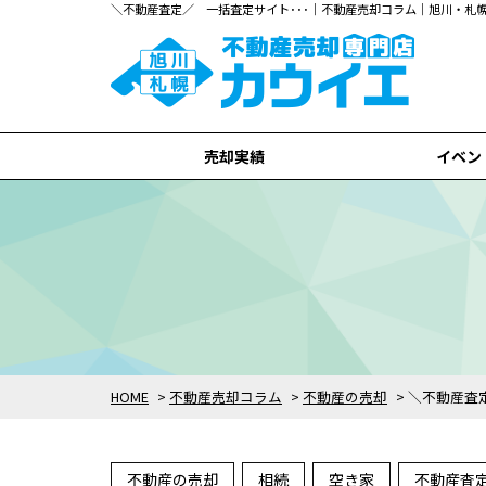
＼不動産査定／ 一括査定サイト･･･｜不動産売却コラム｜旭川・
売却実績
イベン
旭川市
札幌市
全て
HOME
>
不動産売却コラム
>
不動産の売却
>
＼不動産査
不動産の売却
相続
空き家
不動産査